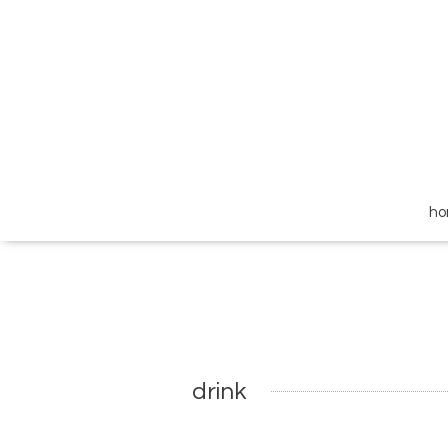
h
drink