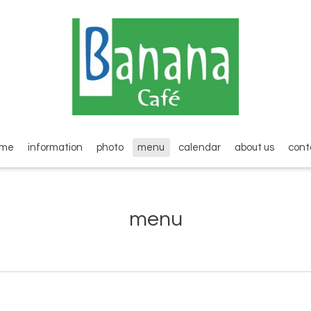
ome
information
photo
menu
calendar
about us
cont
menu