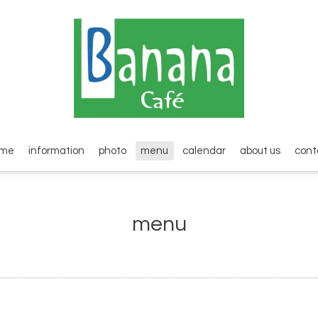
ome
information
photo
menu
calendar
about us
cont
menu