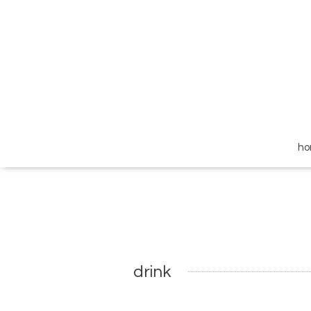
h
drink