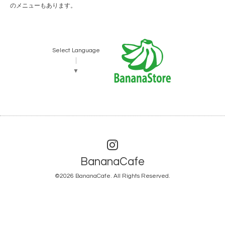
のメニューもあります。
Select Language
▼
BananaCafe
©2026
BananaCafe
. All Rights Reserved.