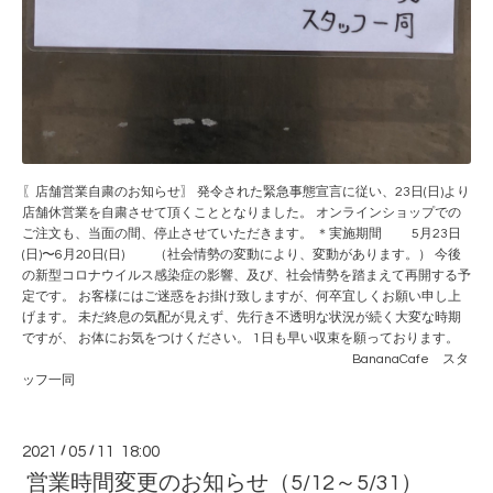
〖店舗営業自粛のお知らせ〗 発令された緊急事態宣言に従い、23日(日)より
店舗休営業を自粛させて頂くこととなりました。 オンラインショップでの
ご注文も、当面の間、停止させていただきます。 ＊実施期間 5月23日
(日)〜6月20日(日) （社会情勢の変動により、変動があります。） 今後
の新型コロナウイルス感染症の影響、及び、社会情勢を踏まえて再開する予
定です。 お客様にはご迷惑をお掛け致しますが、何卒宜しくお願い申し上
げます。 未だ終息の気配が見えず、先行き不透明な状況が続く大変な時期
ですが、 お体にお気をつけください。 1日も早い収束を願っております。
BananaCafe スタ
ッフ一同
2021
/
05
/
11 18:00
営業時間変更のお知らせ（5/12～5/31）