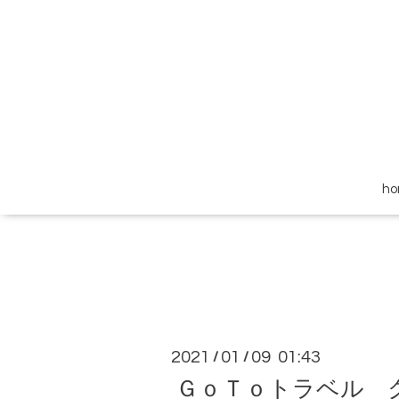
h
2021
01
09 01:43
/
/
ＧｏＴｏトラベル 