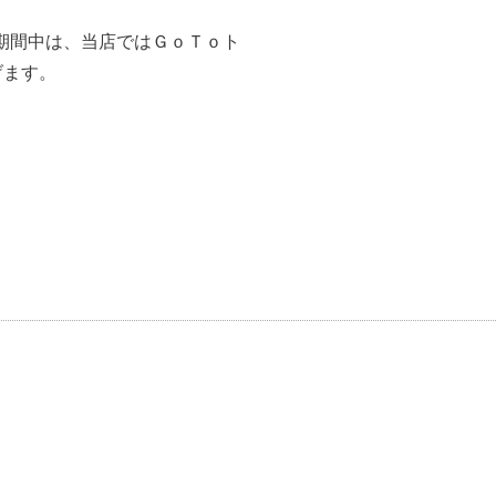
当該期間中は、当店ではＧｏＴｏト
げます。